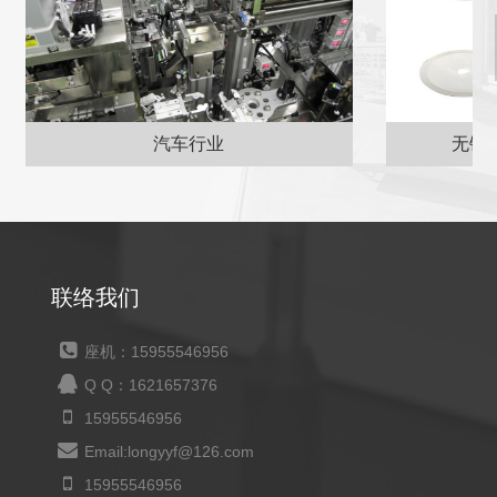
无锡客户订购的圆形刀片
联络我们
座机：15955546956
Q Q：1621657376
15955546956
Email:longyyf@126.com
15955546956