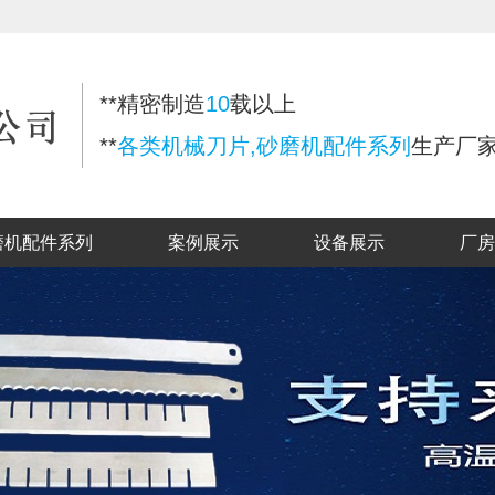
**精密制造
10
载以上
**
各类机械刀片,砂磨机配件系列
生产厂
磨机配件系列
案例展示
设备展示
厂房