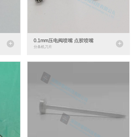
0.1mm压电阀喷嘴 点胶喷嘴
+
+
分条机刀片