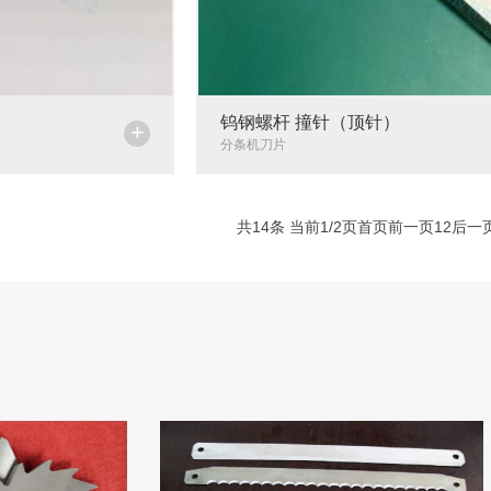
）
钨钢螺杆 撞针（顶针）
+
分条机刀片
共14条 当前1/2页
首页
前一页
1
2
后一