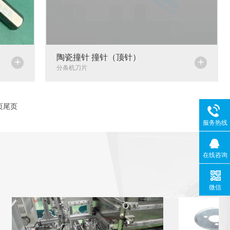
陶瓷撞针 撞针（顶针）
+
+
分条机刀片
页
尾页
服务热线
在线咨询
微信