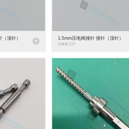
撞针（顶针）
1.5mm压电阀撞针 撞针（顶针）
+
分条机刀片